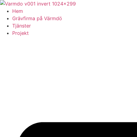
Skip
to
Hem
content
Grävfirma på Värmdö
Tjänster
Projekt