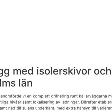
gg med isolerskivor och
lms län
enomförde vi en komplett dränering runt källarväggarna med
liga nivåer samt lokalisering av ledningar. Därefter etab
mt ned till sulans underkant, med extra hänsyn till varieran