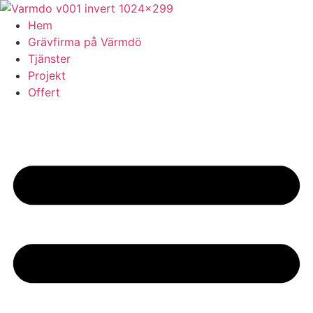
Skip
to
Hem
content
Grävfirma på Värmdö
Tjänster
Projekt
Offert