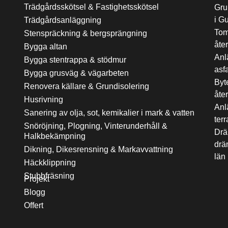
Trädgårdsskötsel & Fastighetsskötsel
Gru
i G
Trädgårdsanläggning
Tom
Stenspräckning & bergsprängning
åte
Bygga altan
Anl
Bygga stentrappa & stödmur
asf
Bygga grusväg & vägarbeten
Byt
Renovera källare & Grundisolering
åte
Husrivning
Anl
Sanering av olja, sot, kemikalier i mark & vatten
ter
Snöröjning, Plogning, Vinterunderhåll &
Drä
Halkbekämpning
drä
Dikning, Dikesrensning & Markavvattning
län
Häckklippning
Stubbfräsning
Projekt
Blogg
Offert