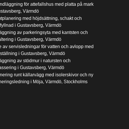
ndläggning för attefallshus med platta på mark
ustavsberg, Värmdö
tplanering med höjdsättning, schakt och
rfyllnad i Gustavsberg, Värmdö
äggning av parkeringsyta med kantsten och
altering i Gustavsberg, Värmdö
e av servisledningar för vatten och avlopp med
rställning i Gustavsberg, Värmdö
äggning av stödmur i natursten och
rassering i Gustavsberg, Värmdö
nering runt källarvägg med isolerskivor och ny
neringsledning i Möja, Värmdö, Stockholms