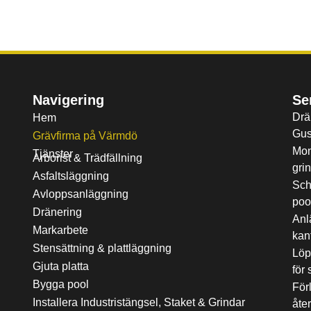
Navigering
Se
Drän
Hem
Gus
Grävfirma på Värmdö
Mon
Tjänster
Arborist & Trädfällning
gri
Asfaltsläggning
Sch
Avloppsanläggning
poo
Dränering
Anl
Markarbete
kan
Stensättning & plattläggning
Löp
Gjuta platta
för
Bygga pool
För
Installera Industristängsel, Staket & Grindar
åte