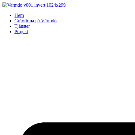
Skip
to
Hem
content
Grävfirma på Värmdö
Tjänster
Projekt