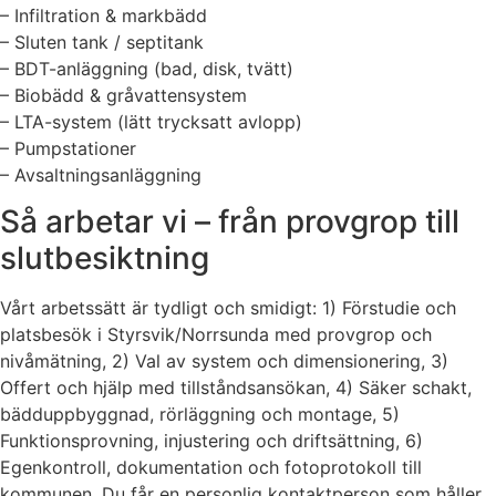
– Infiltration & markbädd
– Sluten tank / septitank
– BDT-anläggning (bad, disk, tvätt)
– Biobädd & gråvattensystem
– LTA-system (lätt trycksatt avlopp)
– Pumpstationer
– Avsaltningsanläggning
Så arbetar vi – från provgrop till
slutbesiktning
Vårt arbetssätt är tydligt och smidigt: 1) Förstudie och
platsbesök i Styrsvik/Norrsunda med provgrop och
nivåmätning, 2) Val av system och dimensionering, 3)
Offert och hjälp med tillståndsansökan, 4) Säker schakt,
bädduppbyggnad, rörläggning och montage, 5)
Funktionsprovning, injustering och driftsättning, 6)
Egenkontroll, dokumentation och fotoprotokoll till
kommunen. Du får en personlig kontaktperson som håller