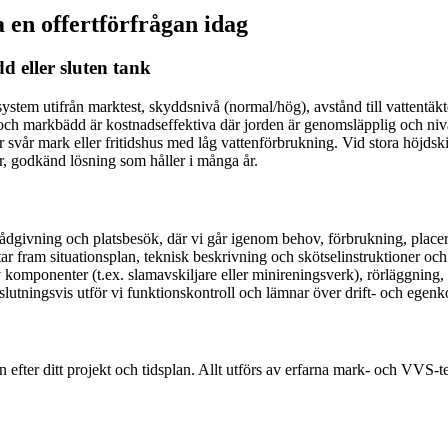
 en offertförfrågan idag
d eller sluten tank
vi system utifrån marktest, skyddsnivå (normal/hög), avstånd till vatten
on och markbädd är kostnadseffektiva där jorden är genomsläpplig och niv
för svår mark eller fritidshus med låg vattenförbrukning. Vid stora höjds
er, godkänd lösning som håller i många år.
dgivning och platsbesök, där vi går igenom behov, förbrukning, placeri
r fram situationsplan, teknisk beskrivning och skötselinstruktioner och
omponenter (t.ex. slamavskiljare eller minireningsverk), rörläggning, 
slutningsvis utför vi funktionskontroll och lämnar över drift- och egen
 efter ditt projekt och tidsplan. Allt utförs av erfarna mark- och VVS-t