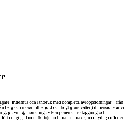
ce
laägare, fritidshus och lantbruk med kompletta avloppslösningar – från
ån berg och morän till lerjord och högt grundvatten) dimensionerar vi
ering, grävning, montering av komponenter, rörläggning och
utfört enligt gällande riktlinjer och branschpraxis, med tydliga offerter