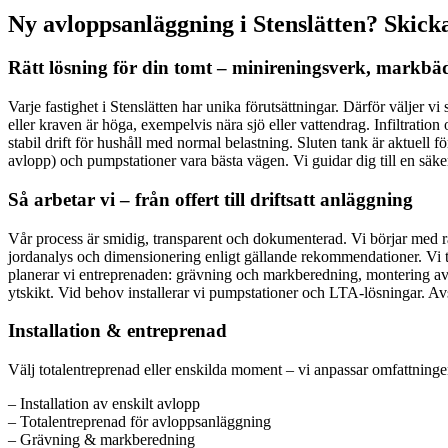
Ny avloppsanläggning i Stenslätten? Skicka
Rätt lösning för din tomt – minireningsverk, markbäd
Varje fastighet i Stenslätten har unika förutsättningar. Därför väljer 
eller kraven är höga, exempelvis nära sjö eller vattendrag. Infiltrati
stabil drift för hushåll med normal belastning. Sluten tank är aktuell 
avlopp) och pumpstationer vara bästa vägen. Vi guidar dig till en säk
Så arbetar vi – från offert till driftsatt anläggning
Vår process är smidig, transparent och dokumenterad. Vi börjar med rå
jordanalys och dimensionering enligt gällande rekommendationer. Vi ta
planerar vi entreprenaden: grävning och markberedning, montering av k
ytskikt. Vid behov installerar vi pumpstationer och LTA-lösningar. Av
Installation & entreprenad
Välj totalentreprenad eller enskilda moment – vi anpassar omfattningen
– Installation av enskilt avlopp
– Totalentreprenad för avloppsanläggning
– Grävning & markberedning