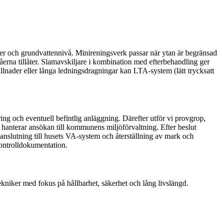
täkter och grundvattennivå. Minireningsverk passar när ytan är begränsad
åerna tillåter. Slamavskiljare i kombination med efterbehandling ger
killnader eller långa ledningsdragningar kan LTA-system (lätt trycksatt
ng och eventuell befintlig anläggning. Därefter utför vi provgrop,
 hanterar ansökan till kommunens miljöförvaltning. Efter beslut
anslutning till husets VA-system och återställning av mark och
kontrolldokumentation.
ekniker med fokus på hållbarhet, säkerhet och lång livslängd.