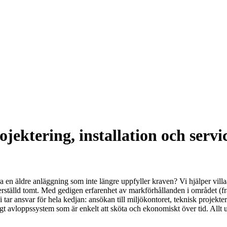
ojektering, installation och servi
era en äldre anläggning som inte längre uppfyller kraven? Vi hjälper vil
erställd tomt. Med gedigen erfarenhet av markförhållanden i området (fr
tar ansvar för hela kedjan: ansökan till miljökontoret, teknisk projekt
iktigt avloppssystem som är enkelt att sköta och ekonomiskt över tid. Allt 