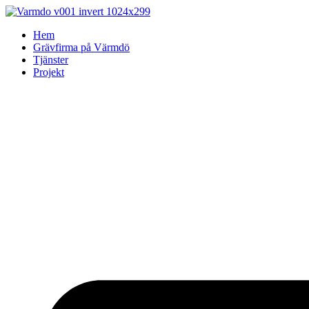
Skip
to
Hem
content
Grävfirma på Värmdö
Tjänster
Projekt