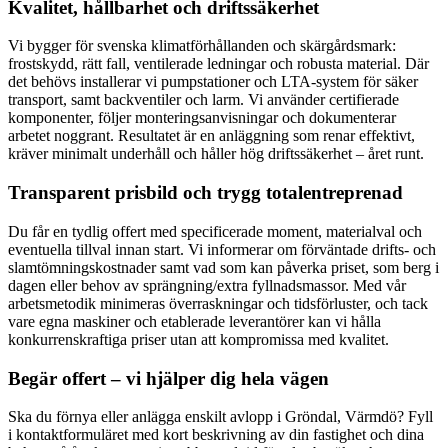
Kvalitet, hållbarhet och driftssäkerhet
Vi bygger för svenska klimatförhållanden och skärgårdsmark:
frostskydd, rätt fall, ventilerade ledningar och robusta material. Där
det behövs installerar vi pumpstationer och LTA-system för säker
transport, samt backventiler och larm. Vi använder certifierade
komponenter, följer monteringsanvisningar och dokumenterar
arbetet noggrant. Resultatet är en anläggning som renar effektivt,
kräver minimalt underhåll och håller hög driftssäkerhet – året runt.
Transparent prisbild och trygg totalentreprenad
Du får en tydlig offert med specificerade moment, materialval och
eventuella tillval innan start. Vi informerar om förväntade drifts- och
slamtömningskostnader samt vad som kan påverka priset, som berg i
dagen eller behov av sprängning/extra fyllnadsmassor. Med vår
arbetsmetodik minimeras överraskningar och tidsförluster, och tack
vare egna maskiner och etablerade leverantörer kan vi hålla
konkurrenskraftiga priser utan att kompromissa med kvalitet.
Begär offert – vi hjälper dig hela vägen
Ska du förnya eller anlägga enskilt avlopp i Gröndal, Värmdö? Fyll
i kontaktformuläret med kort beskrivning av din fastighet och dina