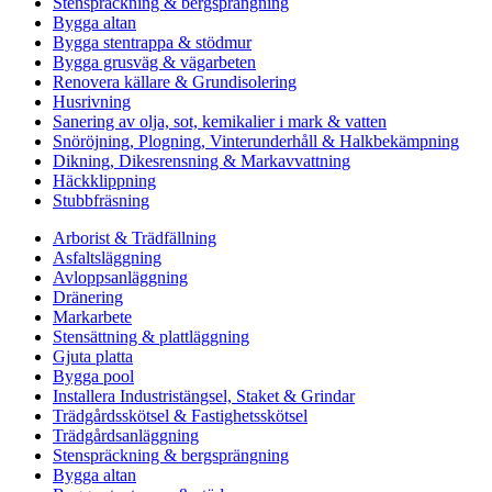
Stenspräckning & bergsprängning
Bygga altan
Bygga stentrappa & stödmur
Bygga grusväg & vägarbeten
Renovera källare & Grundisolering
Husrivning
Sanering av olja, sot, kemikalier i mark & vatten
Snöröjning, Plogning, Vinterunderhåll & Halkbekämpning
Dikning, Dikesrensning & Markavvattning
Häckklippning
Stubbfräsning
Arborist & Trädfällning
Asfaltsläggning
Avloppsanläggning
Dränering
Markarbete
Stensättning & plattläggning
Gjuta platta
Bygga pool
Installera Industristängsel, Staket & Grindar
Trädgårdsskötsel & Fastighetsskötsel
Trädgårdsanläggning
Stenspräckning & bergsprängning
Bygga altan