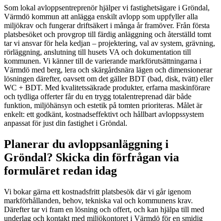
Som lokal avloppsentreprenör hjälper vi fastighetsägare i Gröndal,
Värmdö kommun att anlägga enskilt avlopp som uppfyller alla
miljökrav och fungerar driftsäkert i många år framöver. Från första
platsbesöket och provgrop till färdig anläggning och återställd tomt
tar vi ansvar för hela kedjan – projektering, val av system, grävning,
rörläggning, anslutning till husets VA och dokumentation till
kommunen. Vi känner till de varierande markförutsättningarna i
Värmdö med berg, lera och skärgårdsnära lägen och dimensionerar
lösningen därefter, oavsett om det gäller BDT (bad, disk, tvätt) eller
WC + BDT. Med kvalitetssäkrade produkter, erfarna maskinförare
och tydliga offerter får du en trygg totalentreprenad där både
funktion, miljöhänsyn och estetik på tomten prioriteras. Målet är
enkelt: ett godkänt, kostnadseffektivt och hållbart avloppssystem
anpassat för just din fastighet i Gröndal.
Planerar du avloppsanläggning i
Gröndal? Skicka din förfrågan via
formuläret redan idag
Vi bokar gärna ett kostnadsfritt platsbesök där vi går igenom
markförhållanden, behov, tekniska val och kommunens krav.
Därefter tar vi fram en lösning och offert, och kan hjälpa till med
underlag och kontakt med miljökontoret i Värmdö för en smidig