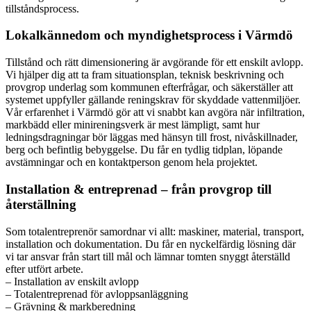
tillståndsprocess.
Lokalkännedom och myndighetsprocess i Värmdö
Tillstånd och rätt dimensionering är avgörande för ett enskilt avlopp.
Vi hjälper dig att ta fram situationsplan, teknisk beskrivning och
provgrop underlag som kommunen efterfrågar, och säkerställer att
systemet uppfyller gällande reningskrav för skyddade vattenmiljöer.
Vår erfarenhet i Värmdö gör att vi snabbt kan avgöra när infiltration,
markbädd eller minireningsverk är mest lämpligt, samt hur
ledningsdragningar bör läggas med hänsyn till frost, nivåskillnader,
berg och befintlig bebyggelse. Du får en tydlig tidplan, löpande
avstämningar och en kontaktperson genom hela projektet.
Installation & entreprenad – från provgrop till
återställning
Som totalentreprenör samordnar vi allt: maskiner, material, transport,
installation och dokumentation. Du får en nyckelfärdig lösning där
vi tar ansvar från start till mål och lämnar tomten snyggt återställd
efter utfört arbete.
– Installation av enskilt avlopp
– Totalentreprenad för avloppsanläggning
– Grävning & markberedning