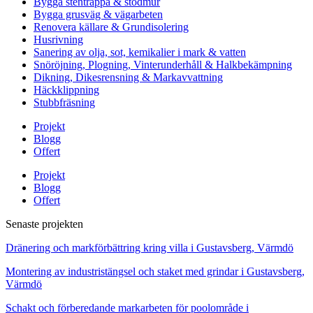
Bygga stentrappa & stödmur
Bygga grusväg & vägarbeten
Renovera källare & Grundisolering
Husrivning
Sanering av olja, sot, kemikalier i mark & vatten
Snöröjning, Plogning, Vinterunderhåll & Halkbekämpning
Dikning, Dikesrensning & Markavvattning
Häckklippning
Stubbfräsning
Projekt
Blogg
Offert
Projekt
Blogg
Offert
Senaste projekten
Dränering och markförbättring kring villa i Gustavsberg, Värmdö
Montering av industristängsel och staket med grindar i Gustavsberg,
Värmdö
Schakt och förberedande markarbeten för poolområde i