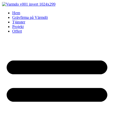
Skip
to
Hem
content
Grävfirma på Värmdö
Tjänster
Projekt
Offert