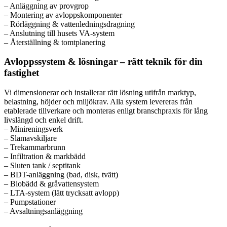
– Anläggning av provgrop
– Montering av avloppskomponenter
– Rörläggning & vattenledningsdragning
– Anslutning till husets VA-system
– Återställning & tomtplanering
Avloppssystem & lösningar – rätt teknik för din
fastighet
Vi dimensionerar och installerar rätt lösning utifrån marktyp,
belastning, höjder och miljökrav. Alla system levereras från
etablerade tillverkare och monteras enligt branschpraxis för lång
livslängd och enkel drift.
– Minireningsverk
– Slamavskiljare
– Trekammarbrunn
– Infiltration & markbädd
– Sluten tank / septitank
– BDT-anläggning (bad, disk, tvätt)
– Biobädd & gråvattensystem
– LTA-system (lätt trycksatt avlopp)
– Pumpstationer
– Avsaltningsanläggning