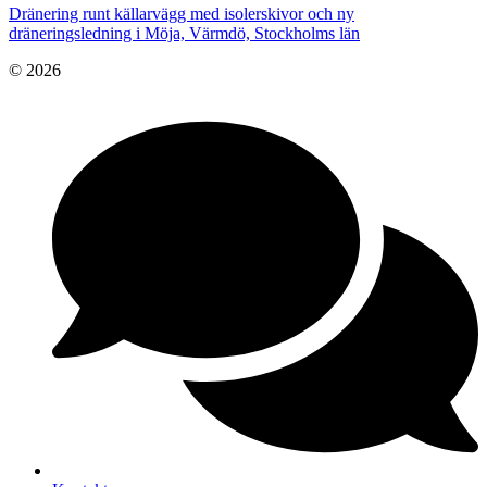
Dränering runt källarvägg med isolerskivor och ny
dräneringsledning i Möja, Värmdö, Stockholms län
© 2026