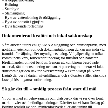
– Avloppsrenovering
– Relining
– Stambyte
– Slamsugning
– Byte av vattenledning & rörläggning
– Byta avloppsrör i gjutjärn
– Byta läckande rörledning
Dokumenterad kvalitet och lokal sakkunskap
Våra arbeten utförs enligt AMA Anläggning och branschpraxis, med
noggrann egenkontroll och dokumentation som du kan använda vid
framtida försäljning eller myndighetsdialog. Vi hjälper dig att tolka
kommunens krav, förbereder underlag för tillstånd och hanterar
förelägganden om det behövs. Genom att kombinera beprövade
material, rätt dimensionering och smart placering minimerar vi lukt,
driftstörningar och risk för översvämning – extra viktigt på Norra
Lagnö där berg i dagen, nivåskillnader och sjötomter ställer särskilda
krav på lösningarnas utformning.
Så går det till – smidig process från start till mål
Vi börjar med en behovsanalys och platsbesök där vi ser över tomt,
mark, nivåer och befintliga ledningar. Därefter tar vi fram förslag på
lösning (enskilt avlopp, minireningsverk eller anslutning till