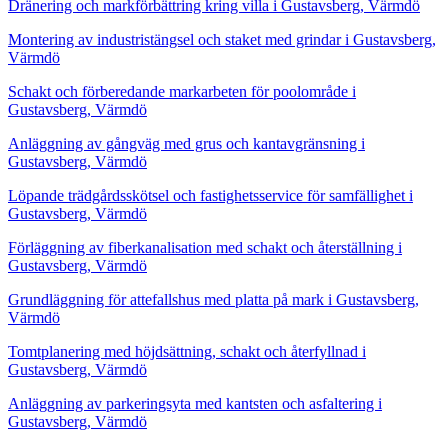
Dränering och markförbättring kring villa i Gustavsberg, Värmdö
Montering av industristängsel och staket med grindar i Gustavsberg,
Värmdö
Schakt och förberedande markarbeten för poolområde i
Gustavsberg, Värmdö
Anläggning av gångväg med grus och kantavgränsning i
Gustavsberg, Värmdö
Löpande trädgårdsskötsel och fastighetsservice för samfällighet i
Gustavsberg, Värmdö
Förläggning av fiberkanalisation med schakt och återställning i
Gustavsberg, Värmdö
Grundläggning för attefallshus med platta på mark i Gustavsberg,
Värmdö
Tomtplanering med höjdsättning, schakt och återfyllnad i
Gustavsberg, Värmdö
Anläggning av parkeringsyta med kantsten och asfaltering i
Gustavsberg, Värmdö