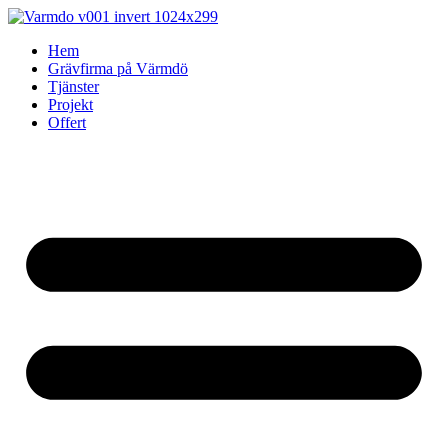
Skip
to
Hem
content
Grävfirma på Värmdö
Tjänster
Projekt
Offert