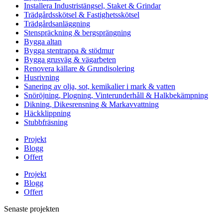
Installera Industristängsel, Staket & Grindar
Trädgårdsskötsel & Fastighetsskötsel
Trädgårdsanläggning
Stenspräckning & bergsprängning
Bygga altan
Bygga stentrappa & stödmur
Bygga grusväg & vägarbeten
Renovera källare & Grundisolering
Husrivning
Sanering av olja, sot, kemikalier i mark & vatten
Snöröjning, Plogning, Vinterunderhåll & Halkbekämpning
Dikning, Dikesrensning & Markavvattning
Häckklippning
Stubbfräsning
Projekt
Blogg
Offert
Projekt
Blogg
Offert
Senaste projekten