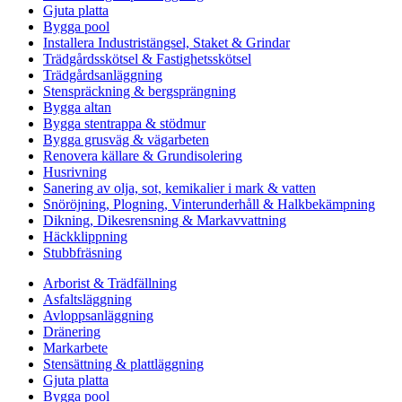
Gjuta platta
Bygga pool
Installera Industristängsel, Staket & Grindar
Trädgårdsskötsel & Fastighetsskötsel
Trädgårdsanläggning
Stenspräckning & bergsprängning
Bygga altan
Bygga stentrappa & stödmur
Bygga grusväg & vägarbeten
Renovera källare & Grundisolering
Husrivning
Sanering av olja, sot, kemikalier i mark & vatten
Snöröjning, Plogning, Vinterunderhåll & Halkbekämpning
Dikning, Dikesrensning & Markavvattning
Häckklippning
Stubbfräsning
Arborist & Trädfällning
Asfaltsläggning
Avloppsanläggning
Dränering
Markarbete
Stensättning & plattläggning
Gjuta platta
Bygga pool