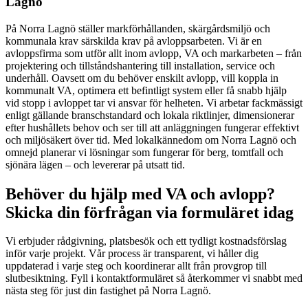
Lagnö
På Norra Lagnö ställer markförhållanden, skärgårdsmiljö och
kommunala krav särskilda krav på avloppsarbeten. Vi är en
avloppsfirma som utför allt inom avlopp, VA och markarbeten – från
projektering och tillståndshantering till installation, service och
underhåll. Oavsett om du behöver enskilt avlopp, vill koppla in
kommunalt VA, optimera ett befintligt system eller få snabb hjälp
vid stopp i avloppet tar vi ansvar för helheten. Vi arbetar fackmässigt
enligt gällande branschstandard och lokala riktlinjer, dimensionerar
efter hushållets behov och ser till att anläggningen fungerar effektivt
och miljösäkert över tid. Med lokalkännedom om Norra Lagnö och
omnejd planerar vi lösningar som fungerar för berg, tomtfall och
sjönära lägen – och levererar på utsatt tid.
Behöver du hjälp med VA och avlopp?
Skicka din förfrågan via formuläret idag
Vi erbjuder rådgivning, platsbesök och ett tydligt kostnadsförslag
inför varje projekt. Vår process är transparent, vi håller dig
uppdaterad i varje steg och koordinerar allt från provgrop till
slutbesiktning. Fyll i kontaktformuläret så återkommer vi snabbt med
nästa steg för just din fastighet på Norra Lagnö.