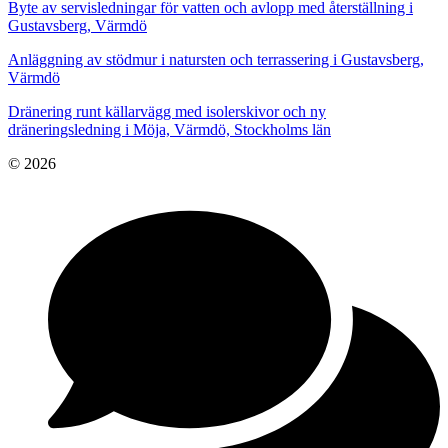
Byte av servisledningar för vatten och avlopp med återställning i
Gustavsberg, Värmdö
Anläggning av stödmur i natursten och terrassering i Gustavsberg,
Värmdö
Dränering runt källarvägg med isolerskivor och ny
dräneringsledning i Möja, Värmdö, Stockholms län
© 2026